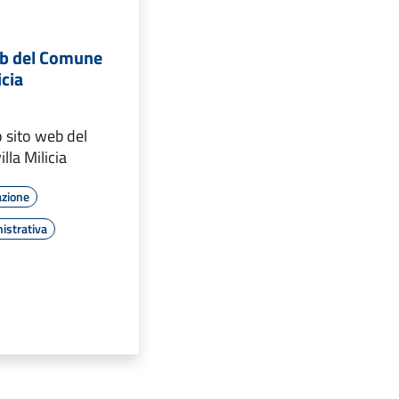
eb del Comune
icia
o sito web del
lla Milicia
azione
istrativa