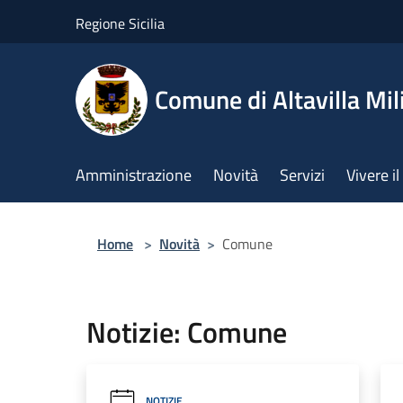
Salta al contenuto principale
Regione Sicilia
Comune di Altavilla Mil
Amministrazione
Novità
Servizi
Vivere 
Home
>
Novità
>
Comune
Notizie: Comune
NOTIZIE